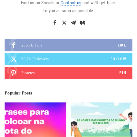
Find us on Socials or
Contact us
and we’ll get back
to you as soon as possible.
235.7k
Fans
LIKE
69.7k
Followers
FOLLOW
Pinterest
PIN
Popular Posts