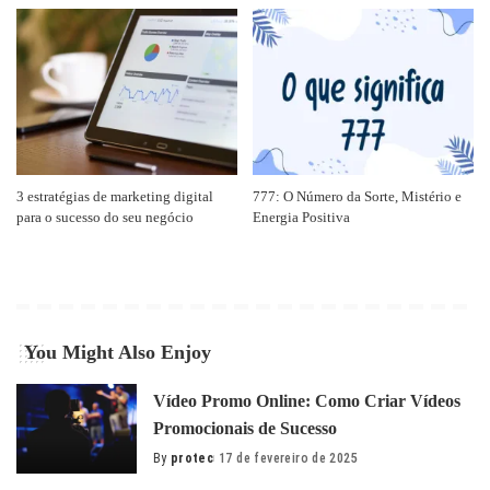
3 estratégias de marketing digital
777: O Número da Sorte, Mistério e
para o sucesso do seu negócio
Energia Positiva
You Might Also Enjoy
Vídeo Promo Online: Como Criar Vídeos
Promocionais de Sucesso
By
protec
17 de fevereiro de 2025
Posted
by