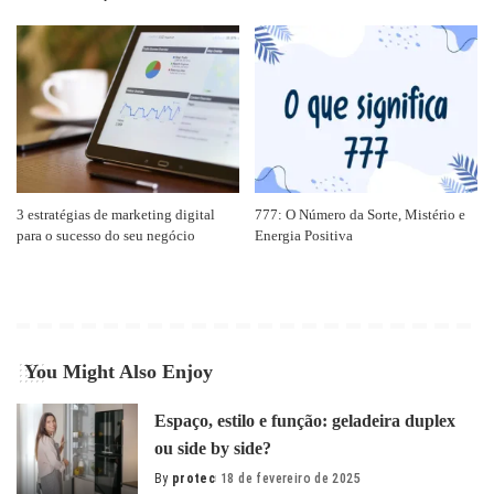
3 estratégias de marketing digital
777: O Número da Sorte, Mistério e
para o sucesso do seu negócio
Energia Positiva
You Might Also Enjoy
Espaço, estilo e função: geladeira duplex
ou side by side?
By
protec
18 de fevereiro de 2025
Posted