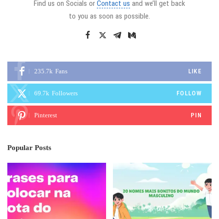
Find us on Socials or
Contact us
and we’ll get back
to you as soon as possible.
235.7k
Fans
LIKE
69.7k
Followers
FOLLOW
Pinterest
PIN
Popular Posts